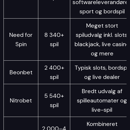
softwareleverandører
sport og bordspil
Meget stort
Need for
8 340+
spiludvalg inkl. slots,
Spin
spil
blackjack, live casino
og mere
2 400+
Typisk slots, bordspil
Beonbet
spil
og live dealer
Bredt udvalg af
5 540+
Nitrobet
spilleautomater og
spil
live-spil
Kombineret
2 000–4