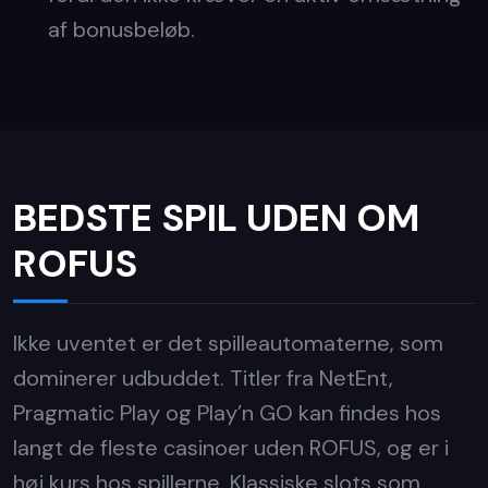
af bonusbeløb.
BEDSTE SPIL UDEN OM
ROFUS
Ikke uventet er det spilleautomaterne, som
dominerer udbuddet. Titler fra NetEnt,
Pragmatic Play og Play’n GO kan findes hos
langt de fleste casinoer uden ROFUS, og er i
høj kurs hos spillerne. Klassiske slots som