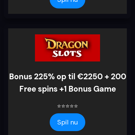
Bonus 225% op til €2250 + 200
Free spins +1 Bonus Game
⭐⭐⭐⭐⭐
Spil nu