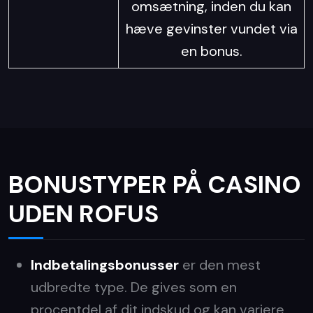
omsætning, inden du kan
hæve gevinster vundet via
en bonus.
BONUSTYPER PÅ CASINO
UDEN ROFUS
Indbetalingsbonusser
er den mest
udbredte type. De gives som en
procentdel af dit indskud og kan variere