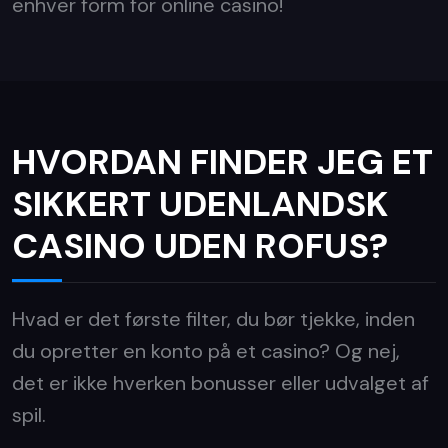
enhver form for online casino!
HVORDAN FINDER JEG ET
SIKKERT UDENLANDSK
CASINO UDEN ROFUS?
Hvad er det første filter, du bør tjekke, inden
du opretter en konto på et casino? Og nej,
det er ikke hverken bonusser eller udvalget af
spil.