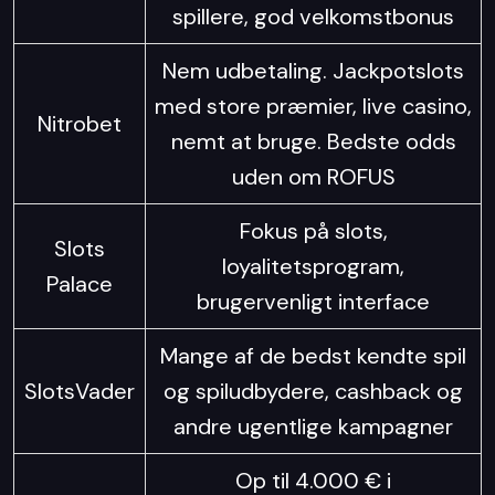
spillere, god velkomstbonus
Nem udbetaling. Jackpotslots
med store præmier, live casino,
Nitrobet
nemt at bruge. Bedste odds
uden om ROFUS
Fokus på slots,
Slots
loyalitetsprogram,
Palace
brugervenligt interface
Mange af de bedst kendte spil
SlotsVader
og spiludbydere, cashback og
andre ugentlige kampagner
Op til 4.000 € i