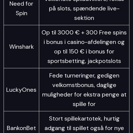
Need for
på slots, spændende live-
Spin
sektion
Op til 3000 € + 300 Free spins
i bonus i casino-afdelingen og
Winshark
op til 150 € i bonus for
sportsbetting, jackpotslots
Fede turneringer, gedigen
velkomstbonus, daglige
LuckyOnes
muligheder for ekstra penge at
spille for
Stort spillekartotek, hurtig
BankonBet
adgang til spillet også for nye