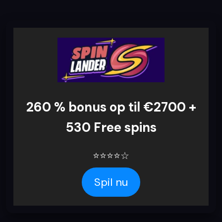
260 % bonus op til €2700 +
530 Free spins
⭐⭐⭐⭐☆
Spil nu