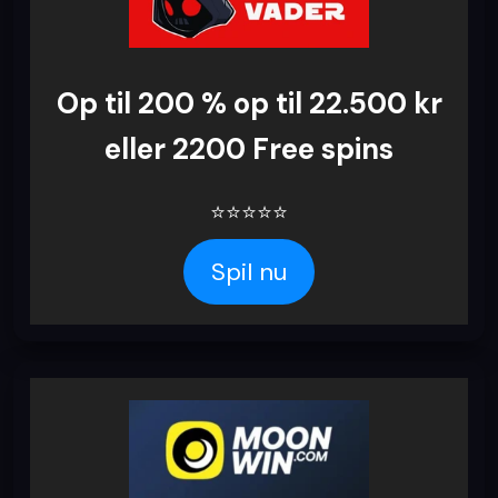
Op til 200 % op til 22.500 kr
eller 2200 Free spins
⭐⭐⭐⭐⭐
Spil nu