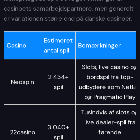
casinoets samarbejdspartnere, men generelt
er variationen større end på danske casinoer.
Estimeret
Casino
Bemærkninger
antal spil
Slots, live casino og
2 434+
bordspil fra top-
Neospin
spil
udbydere som NetEn
og Pragmatic Play
Tusindvis af slots og
live dealer-spil fra
3 040+
22casino
førende
spil