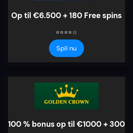
Op til €6.500 + 180 Free spins
⭐⭐⭐⭐☆
Spil nu
100 % bonus op til €1000 + 300