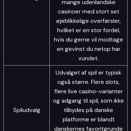
mange udenlandske
casinoer med stort set
øjeblikkelige overførsler,
hvilket er en stor fordel,
hvis du gerne vil modtage
en gevinst du netop har
vundet.
Udvalget af spil er typisk
også større. Flere slots,
flere live casino-varianter
og adgang til spil, som ikke
Spiludvalg
tilbydes på danske
platforme er blandt
danskernes favoritgrunde