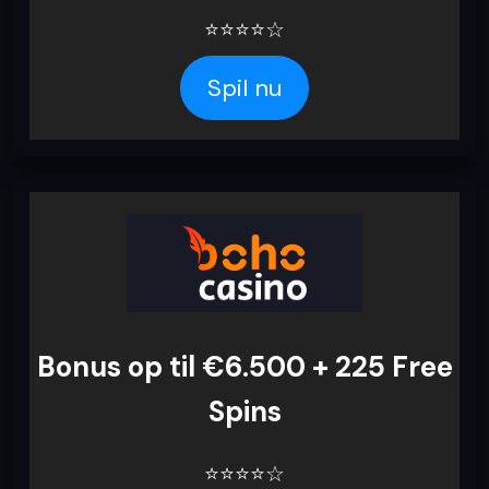
⭐⭐⭐⭐☆
Spil nu
Bonus op til €6.500 + 225 Free
Spins
⭐⭐⭐⭐☆